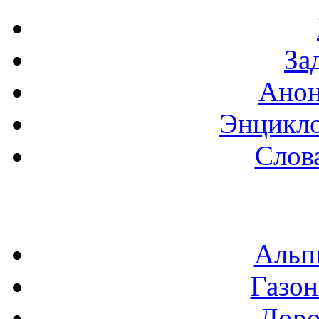
За
Анон
Энцикло
Слов
Альп
Газон
Доро