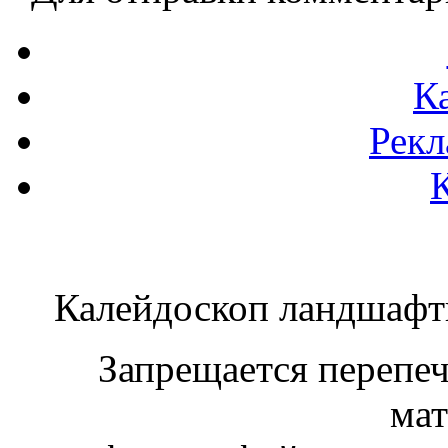
К
Рекл
Калейдоскоп ландшаф
Запрещается перепеча
мат