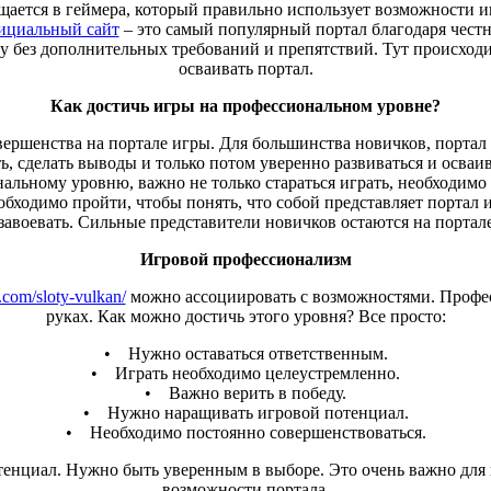
щается в геймера, который правильно использует возможности и
фициальный сайт
– это самый популярный портал благодаря честн
 без дополнительных требований и препятствий. Тут происходит
осваивать портал.
Как достичь игры на профессиональном уровне?
ершенства на портале игры. Для большинства новичков, портал 
ь, сделать выводы и только потом уверенно развиваться и осваив
альному уровню, важно не только стараться играть, необходим
обходимо пройти, чтобы понять, что собой представляет портал 
завоевать. Сильные представители новичков остаются на портал
Игровой профессионализм
.com/sloty-vulkan/
можно ассоциировать с возможностями. Профес
руках. Как можно достичь этого уровня? Все просто:
• Нужно оставаться ответственным.
• Играть необходимо целеустремленно.
• Важно верить в победу.
• Нужно наращивать игровой потенциал.
• Необходимо постоянно совершенствоваться.
нциал. Нужно быть уверенным в выборе. Это очень важно для ка
возможности портала.