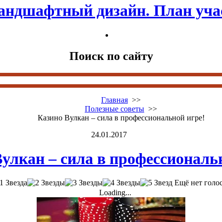
андшафтный дизайн. План уча
Поиск по сайту
Главная
>>
Полезные советы
>>
Казино Вулкан – сила в профессиональной игре!
24.01.2017
улкан – сила в профессиональ
Ещё нет голо
Loading...