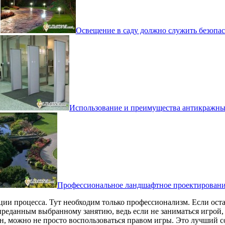
Освещение в саду должно служить безопа
Использование и преимущества антикражны
Профессиональное ландшафтное проектировани
ции процесса. Тут необходим только профессионализм. Если ост
преданным выбранному занятию, ведь если не заниматься игрой, н
н, можно не просто воспользоваться правом игры. Это лучший 