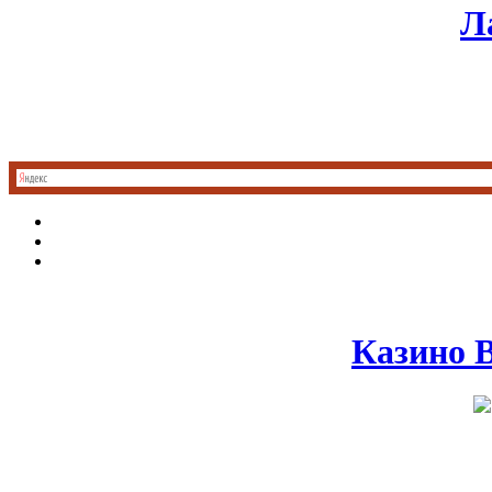
Л
Казино В