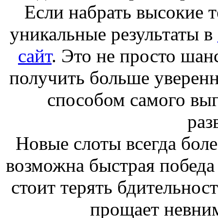
Если набрать высокие 
уникальные результаты в
сайт
. Это не просто шан
получить больше уверенно
способом самого выг
раз
Новые слоты всегда боле
возможна быстрая победа 
стоит терять бдительност
прощает невним