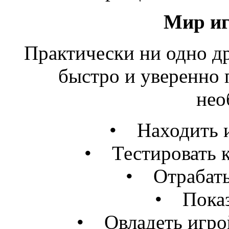
Мир иг
Практически ни одно др
быстро и уверенно 
нео
• Находить и
• Тестировать к
• Отрабаты
• Показа
• Овладеть игрой