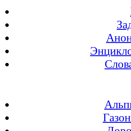
За
Анон
Энцикло
Слов
Альп
Газон
Доро