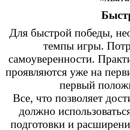
Быст
Для быстрой победы, не
темпы игры. Потр
самоуверенности. Практи
проявляются уже на перви
первый положи
Все, что позволяет дос
должно использоваться
подготовки и расширени