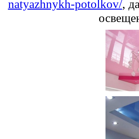
natyazhnykh-potolkov/
, д
освеще