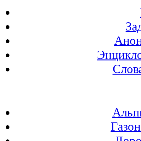
За
Анон
Энцикло
Слов
Альп
Газон
Доро