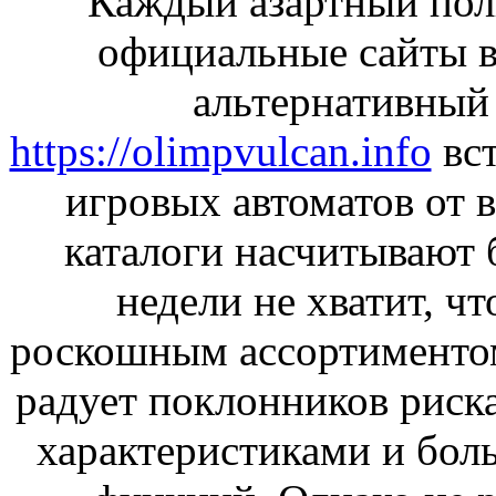
Каждый азартный поль
официальные сайты в
альтернативный
https://olimpvulcan.info
вст
игровых автоматов от 
каталоги насчитывают 
недели не хватит, ч
роскошным ассортименто
радует поклонников риск
характеристиками и бо