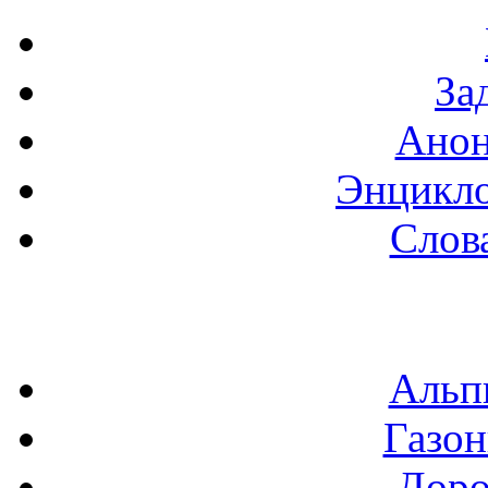
За
Анон
Энцикло
Слов
Альп
Газон
Доро