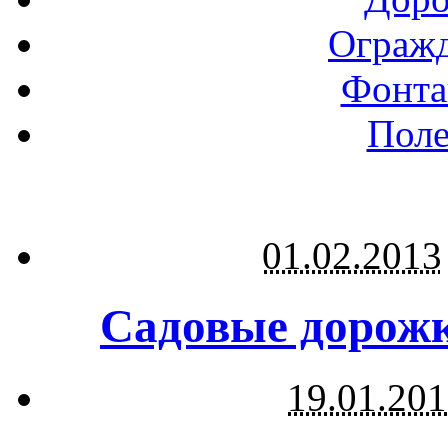
Огражд
Фонта
Поле
01.02.2013
Садовые дорожк
19.01.20