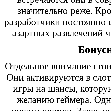
значительно реже. Кр
разработчики постоянно 
азартных развлечений 
Бонус
Отдельное внимание сто
Они активируются в слот
игры на шансы, котору
желанию геймера. Одн
преимущество. Здесь п