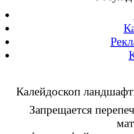
К
Рекл
Калейдоскоп ландшаф
Запрещается перепеча
мат