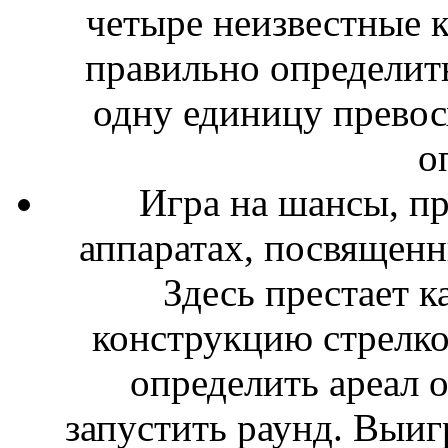
четыре неизвестные 
правильно определить
одну единицу превос
о
Игра на шансы, пр
аппаратах, посвященн
Здесь престает к
конструкцию стрелко
определить ареал 
запустить раунд. Выиг