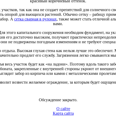
красивый коричневый оттенок.
 участков, так как она не создает препятствий для солнечного св
ить опорой для вьющихся растений. Обычно сетку – рабицу прим
забор. А
сетка сварная в рулонах
, также может стать отличной ал
вами.
ля этого капитального сооружения необходим фундамент, на укл
жив его достаточно высоким, получают практически непреодоли
 они не подвержены погодным изменениям и не требуют специал
тдыха. Высокая глухая стена как нельзя лучше это обеспечит.
начительно продлит его службу. Загрязнения легко смываются м
я весь участок будет как «на ладони». Поэтому вдоль такого з
боната, закрепленные с внутренней стороны укроют от внешнего
ыглядит забор из кирпича или камня с металлическими пролетам
зволит возвести желаемое ограждение, за которым будет ощущени
Обсуждение закрыто.
О сайте
Карта сайта