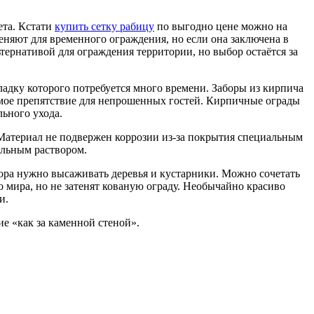
ета. Кстати
купить сетку рабицу
по выгодно цене можно на
еняют для временного ограждения, но если она заключена в
ьтернативой для ограждения территории, но выбор остаётся за
адку которого потребуется много времени. Заборы из кирпича
мое препятствие для непрошенных гостей. Кирпичные ограды
ьного ухода.
 Материал не подвержен коррозии из-за покрытия специальным
ыльным раствором.
абора нужно высаживать деревья и кустарники. Можно сочетать
 мира, но не затенят кованую ограду. Необычайно красиво
и.
е «как за каменной стеной».