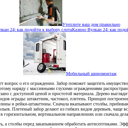
Утеплите ваш дом правильно
Казино Вулкан 24: как подо
Мобильный шиномонтаж
кает вопрос о его ограждении. Забор поможет защитить имуществ
этому наряду с массивными глухими ограждениями распростран
но с доступной ценой и простотой материала. Дерево выглядит
идов ограды: штакетник, частокол, плетень. Принцип построения
илины и рейки-штакетины. Сначала вкапывают столбы, прибиваю
ольев. Плетеный забор делают из гибких видов деревьев, чаще в
р в горизонтальном, вертикальном направлениях или сначала де
ь, а столбы перед закапыванием обработать антисептиками. Эффе