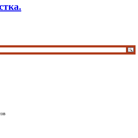
стка.
сов