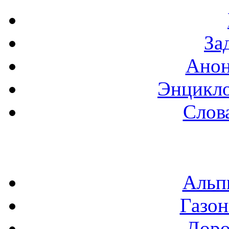
За
Анон
Энцикло
Слов
Альп
Газон
Доро