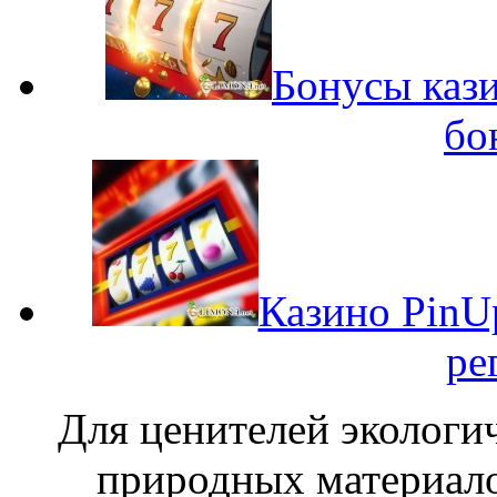
Бонусы кази
бо
Казино PinU
ре
Для ценителей экологи
природных материало